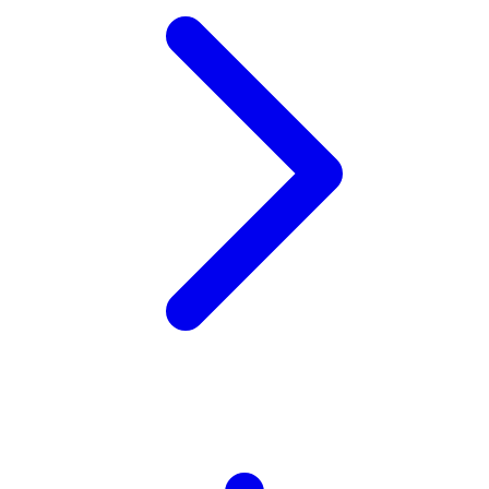
X
Xootz
Y
Yamatoya
Z
Zaxy
Zoggs
0-9
4Moms
59S