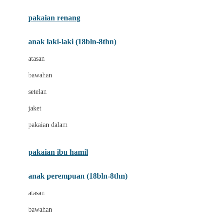
Buggygear
pakaian renang
Bumkins
anak laki-laki (18bln-8thn)
C
atasan
Cetaphil
bawahan
Chicco
setelan
Childlife
jaket
Clevamama
pakaian dalam
Cocolatte
Cottonseeds
pakaian ibu hamil
Cozy N Safe
anak perempuan (18bln-8thn)
Crane
atasan
Cybex
bawahan
D