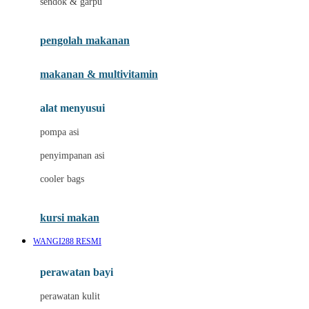
sendok & garpu
Joie
pengolah makanan
Joolz
Jujube
makanan & multivitamin
K
alat menyusui
Kiddycuts
pompa asi
Kumon
penyimpanan asi
L
cooler bags
Leapfrog
kursi makan
Leclerc
WANGI288 RESMI
Lee Vierra
Lillebaby
perawatan bayi
Little Bird Told Me
perawatan kulit