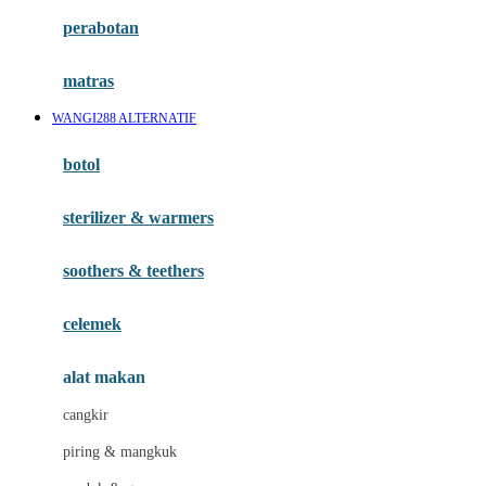
Happy Horse
perabotan
Happy Tummy
Hauck
matras
Havaianas
WANGI288 ALTERNATIF
Hegen
botol
Hot Wheels
sterilizer & warmers
Hybrid
soothers & teethers
I
Inlacta DHA
celemek
Interlac
alat makan
Ivenet
cangkir
J
piring & mangkuk
Jack N Jill