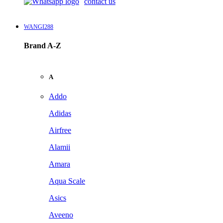
contact us
WANGI288
Brand A-Z
A
Addo
Adidas
Airfree
Alamii
Amara
Aqua Scale
Asics
Aveeno