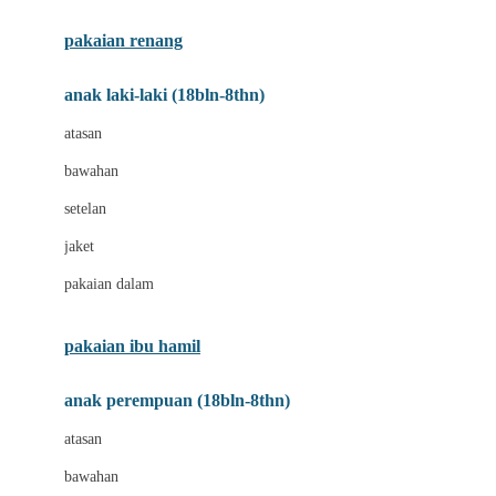
Buggygear
pakaian renang
Bumkins
anak laki-laki (18bln-8thn)
C
atasan
Cetaphil
bawahan
Chicco
setelan
Childlife
jaket
Clevamama
pakaian dalam
Cocolatte
Cottonseeds
pakaian ibu hamil
Cozy N Safe
anak perempuan (18bln-8thn)
Crane
atasan
Cybex
bawahan
D