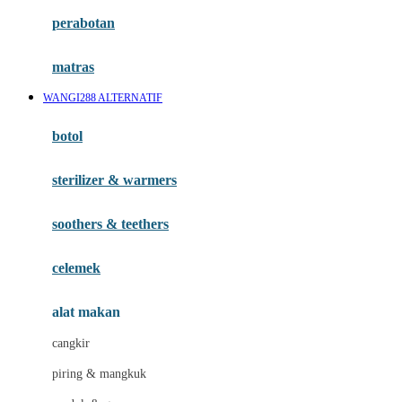
Happy Horse
perabotan
Happy Tummy
Hauck
matras
Havaianas
WANGI288 ALTERNATIF
Hegen
botol
Hot Wheels
sterilizer & warmers
Hybrid
soothers & teethers
I
Inlacta DHA
celemek
Interlac
alat makan
Ivenet
cangkir
J
piring & mangkuk
Jack N Jill