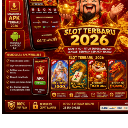
Spectra
Squishmallows
Starbooks
Stick-O
Stokke
Sudocrem
Sumimo
Sunnylife
Sun-Staches
Swimava
T
Tommee Tippee
Trunki