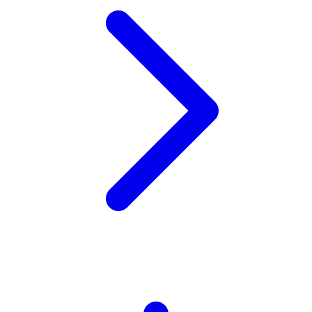
X
Xootz
Y
Yamatoya
Z
Zaxy
Zoggs
0-9
4Moms
59S