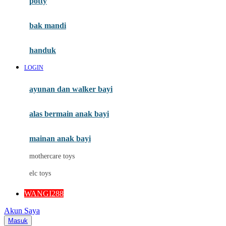
potty
Mini Monkey
Moby
bak mandi
Momami
handuk
Mothercare
LOGIN
Mustela
ayunan dan walker bayi
My Buddy Tag
My K
alas bermain anak bayi
N
mainan anak bayi
Naif
mothercare toys
Nike
elc toys
Nordic Natural
WANGI288
Nuby
Akun Saya
Nuna
Masuk