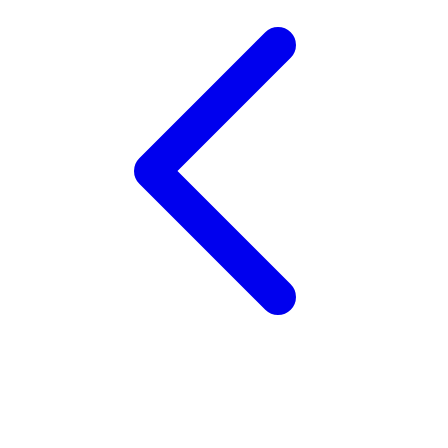
Tutti Bambini
Twistshake
TY Toys
U
V
Veja
Vitaflow
Vtech
W
Waterland
Wellness