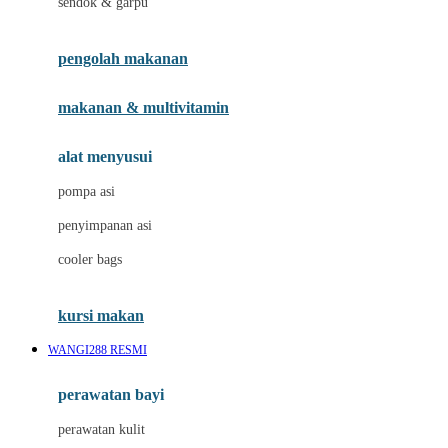
sendok & garpu
Joie
pengolah makanan
Joolz
Jujube
makanan & multivitamin
K
alat menyusui
Kiddycuts
pompa asi
Kumon
penyimpanan asi
L
cooler bags
Leapfrog
kursi makan
Leclerc
WANGI288 RESMI
Lee Vierra
Lillebaby
perawatan bayi
Little Bird Told Me
perawatan kulit