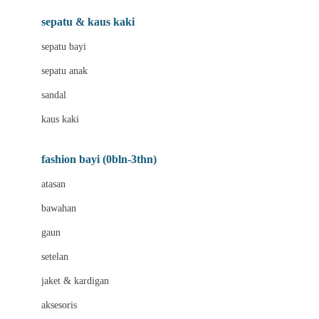
Beauty Barn
sepatu & kaus kaki
Bio Oil
sepatu bayi
Biolane
sepatu anak
Bite Fighters
sandal
Bizzi Growin
kaus kaki
Blackmores
fashion bayi (0bln-3thn)
Blooming Marvellous
atasan
Bonnels
bawahan
Bravado
gaun
Bruder
setelan
Brush Baby
jaket & kardigan
Buds Organics
aksesoris
Bugaboo