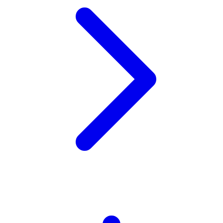
X
Xootz
Y
Yamatoya
Z
Zaxy
Zoggs
0-9
4Moms
59S