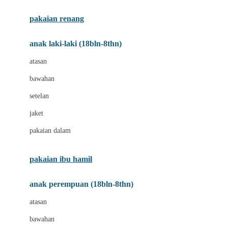
Buggygear
pakaian renang
Bumkins
anak laki-laki (18bln-8thn)
C
atasan
Cetaphil
bawahan
Chicco
setelan
Childlife
jaket
Clevamama
pakaian dalam
Cocolatte
Cottonseeds
pakaian ibu hamil
Cozy N Safe
anak perempuan (18bln-8thn)
Crane
atasan
Cybex
bawahan
D