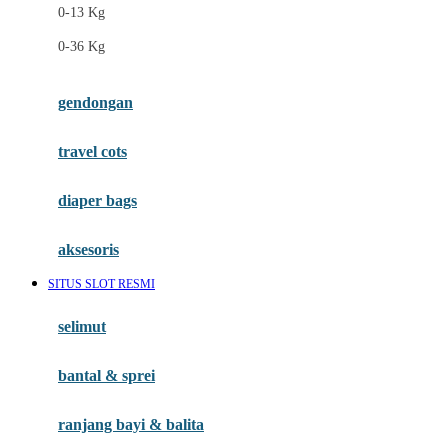
0-13 Kg
Felt So Sweet
0-36 Kg
Fisher Price
Flipper
gendongan
Friends Of Sally
travel cots
G
diaper bags
Gb
Geko
aksesoris
Graco
SITUS SLOT RESMI
Gund
selimut
H
bantal & sprei
Habbie
Haenim
ranjang bayi & balita