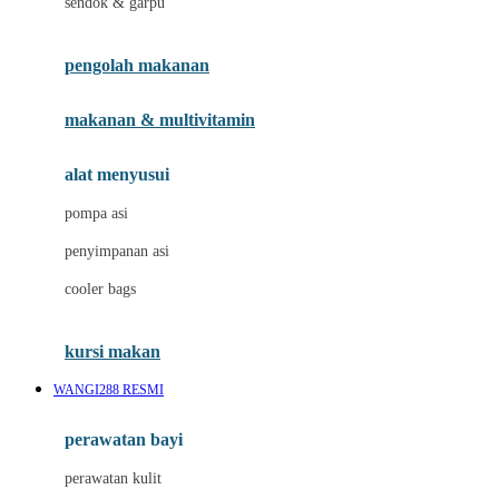
sendok & garpu
Joie
pengolah makanan
Joolz
Jujube
makanan & multivitamin
K
alat menyusui
Kiddycuts
pompa asi
Kumon
penyimpanan asi
L
cooler bags
Leapfrog
kursi makan
Leclerc
WANGI288 RESMI
Lee Vierra
Lillebaby
perawatan bayi
Little Bird Told Me
perawatan kulit