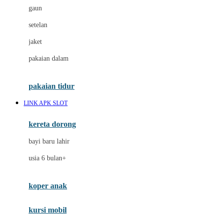
gaun
Dae Organics
setelan
Docare
jaket
Doona
pakaian dalam
Down To Earth
Drew
pakaian tidur
Dr. Brown's
LINK APK SLOT
E
kereta dorong
ELC
bayi baru lahir
Ergobaby
usia 6 bulan+
Expert Care
koper anak
Ezyroller
kursi mobil
F