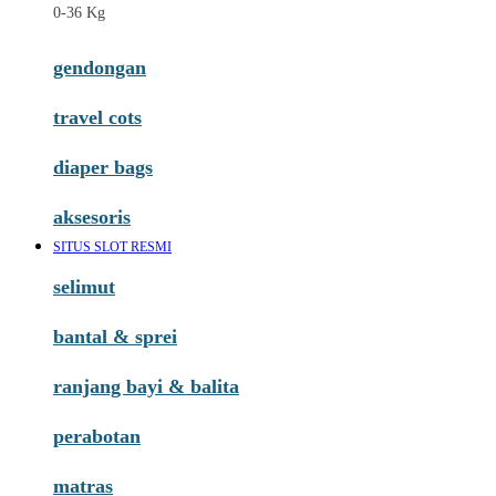
0-36 Kg
gendongan
travel cots
diaper bags
aksesoris
SITUS SLOT RESMI
selimut
bantal & sprei
ranjang bayi & balita
perabotan
matras