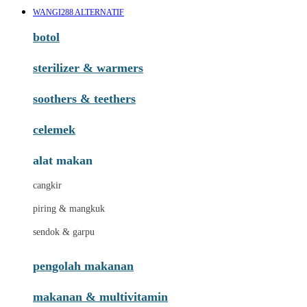
WANGI288 ALTERNATIF
botol
sterilizer & warmers
soothers & teethers
celemek
alat makan
cangkir
piring & mangkuk
sendok & garpu
pengolah makanan
makanan & multivitamin