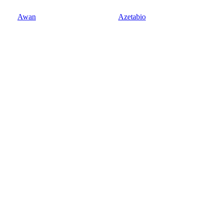
Awan
Azetabio