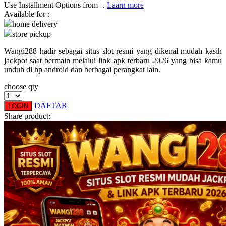
Pureats
Use Installment Options from
.
Laarn more
Available for :
home delivery
Q
store pickup
QV Baby
Wangi288 hadir sebagai situs slot resmi yang dikenal mudah kasih
jackpot saat bermain melalui link apk terbaru 2026 yang bisa kamu
R
unduh di hp android dan berbagai perangkat lain.
Real Shades
choose qty
Red Castle
DAFTAR
LOGIN
Share product:
Ribbon Madness
S
Sebamed
Silver Cross
Simply Idea
Skip Hop