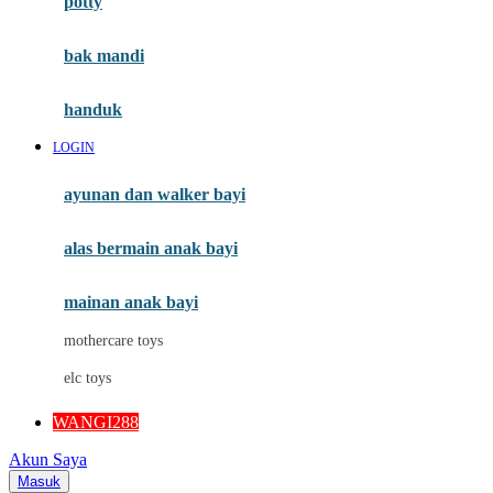
potty
Mini Monkey
Moby
bak mandi
Momami
handuk
Mothercare
LOGIN
Mustela
ayunan dan walker bayi
My Buddy Tag
My K
alas bermain anak bayi
N
mainan anak bayi
Naif
mothercare toys
Nike
elc toys
Nordic Natural
WANGI288
Nuby
Akun Saya
Nuna
Masuk