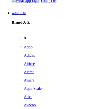
contact us
WANGI288
Brand A-Z
A
Addo
Adidas
Airfree
Alamii
Amara
Aqua Scale
Asics
Aveeno