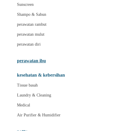
Little Miss Janis
Sunscreen
London Taxi
Shampo & Sabun
Love To Dream
perawatan rambut
perawatan mulut
M
perawatan diri
Magformers
Mama's Choice
perawatan ibu
Mamas&Papas
kesehatan & kebersihan
Mamaway
Tissue basah
Maxi Cosi
Laundry & Cleaning
Megabloks
Medical
Micro
Air Purifier & Humidifier
MiDeer
Mimi & Lula