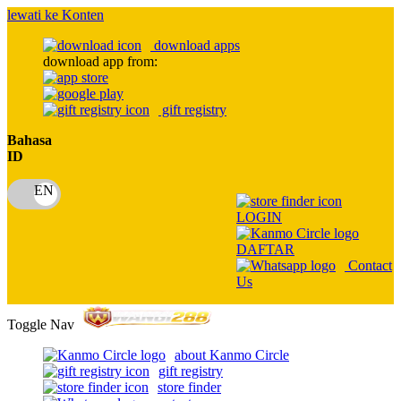
lewati ke Konten
download apps
download app from:
gift registry
Bahasa
ID
LOGIN
DAFTAR
Contact
Us
Toggle Nav
about Kanmo Circle
gift registry
store finder