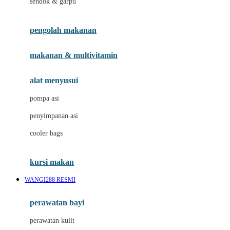
sendok & garpu
Joie
pengolah makanan
Joolz
Jujube
makanan & multivitamin
K
alat menyusui
Kiddycuts
pompa asi
Kumon
penyimpanan asi
L
cooler bags
Leapfrog
kursi makan
Leclerc
WANGI288 RESMI
Lee Vierra
Lillebaby
perawatan bayi
Little Bird Told Me
perawatan kulit