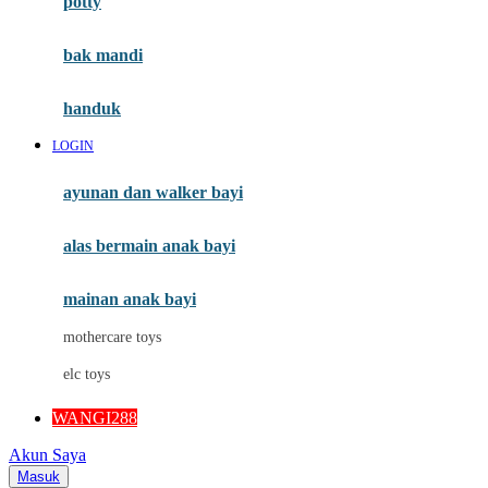
potty
Mini Monkey
Moby
bak mandi
Momami
handuk
Mothercare
LOGIN
Mustela
ayunan dan walker bayi
My Buddy Tag
My K
alas bermain anak bayi
N
mainan anak bayi
Naif
mothercare toys
Nike
elc toys
Nordic Natural
WANGI288
Nuby
Akun Saya
Nuna
Masuk