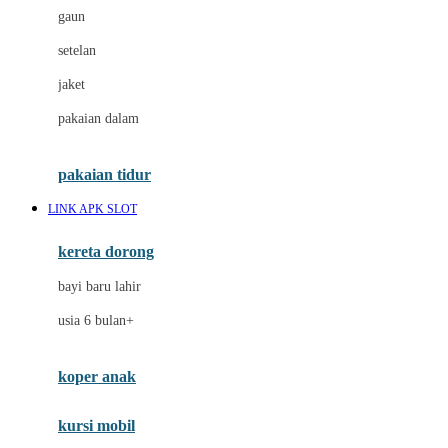
gaun
Dae Organics
setelan
Docare
jaket
Doona
pakaian dalam
Down To Earth
Drew
pakaian tidur
Dr. Brown's
LINK APK SLOT
E
kereta dorong
ELC
bayi baru lahir
Ergobaby
usia 6 bulan+
Expert Care
koper anak
Ezyroller
kursi mobil
F